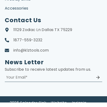
Accessories
Contact Us
11129 Zodiac Ln Dallas TX 75229
1877-559-3232
info@klztools.com
News Letter
Subscribe to receive latest updates from us.
2025 Splendor Sink – Website
Insignia