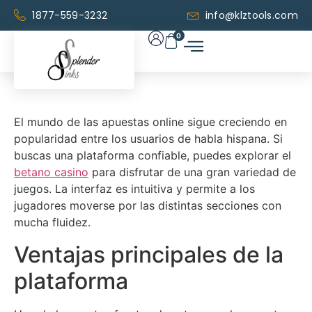
1877-559-3232
info@klztools.com
0
El mundo de las apuestas online sigue creciendo en
popularidad entre los usuarios de habla hispana. Si
buscas una plataforma confiable, puedes explorar el
betano casino
para disfrutar de una gran variedad de
juegos. La interfaz es intuitiva y permite a los
jugadores moverse por las distintas secciones con
mucha fluidez.
Ventajas principales de la
plataforma