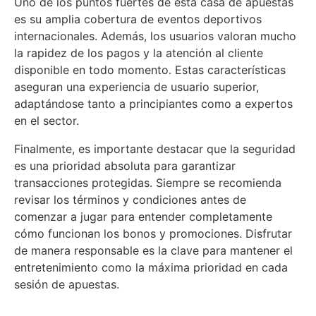
Uno de los puntos fuertes de esta casa de apuestas
es su amplia cobertura de eventos deportivos
internacionales. Además, los usuarios valoran mucho
la rapidez de los pagos y la atención al cliente
disponible en todo momento. Estas características
aseguran una experiencia de usuario superior,
adaptándose tanto a principiantes como a expertos
en el sector.
Finalmente, es importante destacar que la seguridad
es una prioridad absoluta para garantizar
transacciones protegidas. Siempre se recomienda
revisar los términos y condiciones antes de
comenzar a jugar para entender completamente
cómo funcionan los bonos y promociones. Disfrutar
de manera responsable es la clave para mantener el
entretenimiento como la máxima prioridad en cada
sesión de apuestas.