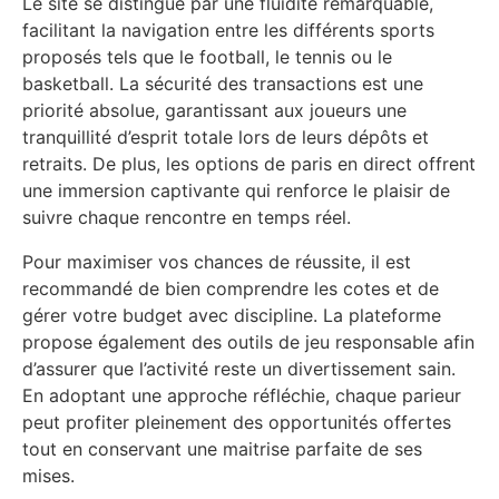
Le site se distingue par une fluidité remarquable,
facilitant la navigation entre les différents sports
proposés tels que le football, le tennis ou le
basketball. La sécurité des transactions est une
priorité absolue, garantissant aux joueurs une
tranquillité d’esprit totale lors de leurs dépôts et
retraits. De plus, les options de paris en direct offrent
une immersion captivante qui renforce le plaisir de
suivre chaque rencontre en temps réel.
Pour maximiser vos chances de réussite, il est
recommandé de bien comprendre les cotes et de
gérer votre budget avec discipline. La plateforme
propose également des outils de jeu responsable afin
d’assurer que l’activité reste un divertissement sain.
En adoptant une approche réfléchie, chaque parieur
peut profiter pleinement des opportunités offertes
tout en conservant une maitrise parfaite de ses
mises.