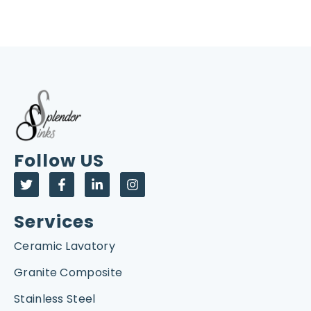
Follow US
Services
Ceramic Lavatory
Granite Composite
Stainless Steel