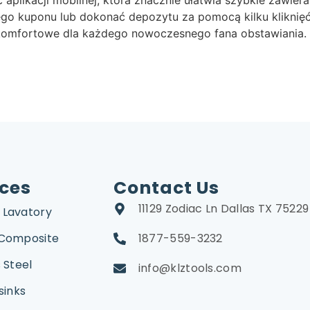
go kuponu lub dokonać depozytu za pomocą kilku kliknięć
 komfortowe dla każdego nowoczesnego fana obstawiania.
ices
Contact Us
11129 Zodiac Ln Dallas TX 75229
 Lavatory
 Composite
1877-559-3232
 Steel
info@klztools.com
sinks