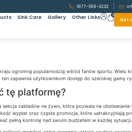
1877-559-3232
in
0
ucts
Sink Care
Gallery
Other Links
Get 
kraju ogromną popularnością wśród fanów sportu. Wielu k
 ten zapewnia użytkownikom dostęp do szerokiej gamy rynk
 tę platformę?
 sekcja zakładów na żywo, która pozwala na obstawiani
bkość wypłat oraz częste promocje, które uatrakcyjniają 
wać pełną kontrolę nad swoim budżetem w każdej sytuacji.
plikacji mobilnej, która znacznie ułatwia szybkie zawi