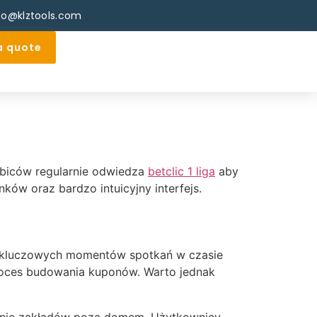
fo@klztools.com
a quote
ibiców regularnie odwiedza
betclic 1 liga
aby
ów oraz bardzo intuicyjny interfejs.
e kluczowych momentów spotkań w czasie
proces budowania kuponów. Warto jednak
eranie zakładów poza domem. Użytkownicy