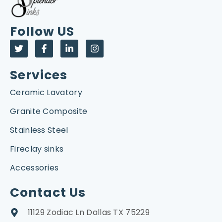
Follow US
Services
Ceramic Lavatory
Granite Composite
Stainless Steel
Fireclay sinks
Accessories
Contact Us
11129 Zodiac Ln Dallas TX 75229