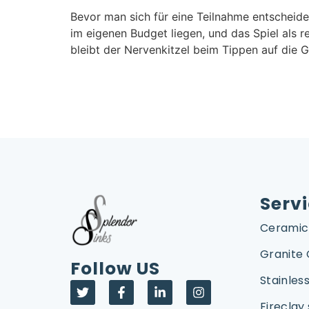
Bevor man sich für eine Teilnahme entscheidet
im eigenen Budget liegen, und das Spiel als r
bleibt der Nervenkitzel beim Tippen auf die 
Serv
Ceramic
Granite
Follow US
Stainless
Fireclay 