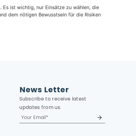
 Es ist wichtig, nur Einsätze zu wählen, die
 und dem nötigen Bewusstsein für die Risiken
News Letter
Subscribe to receive latest
updates from us.