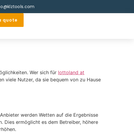
fo@klztools.com
a quote
öglichkeiten. Wer sich für
lottoland at
ätzen viele Nutzer, da sie bequem von zu Hause
 Anbieter werden Wetten auf die Ergebnisse
en. Dies ermöglicht es dem Betreiber, höhere
rhöhen.