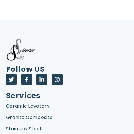
Follow US
Services
Ceramic Lavatory
Granite Composite
Stainless Steel