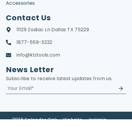
Accessories
Contact Us
11129 Zodiac Ln Dallas TX 75229
1877-559-3232
info@klztools.com
News Letter
Subscribe to receive latest updates from us.
2025 Splendor Sink – Website
Insignia
developed by
Technolabs